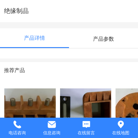
绝缘制品
产品详情
产品参数
推荐产品
绝缘制品
绝缘制品
绝缘制
电话咨询
信息咨询
在线留言
在线地图