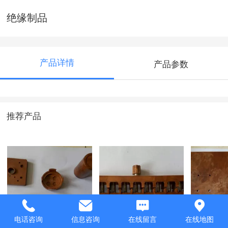
绝缘制品
产品详情
产品参数
推荐产品
绝缘制品
绝缘制品
绝缘制
电话咨询
信息咨询
在线留言
在线地图