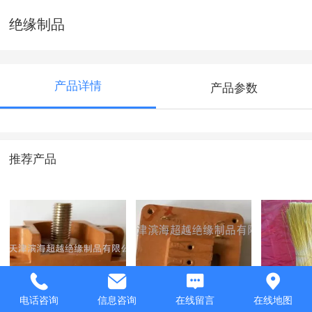
绝缘制品
产品详情
产品参数
推荐产品
绝缘制品
绝缘制品
酚醛玻
电话咨询
信息咨询
在线留言
在线地图
模塑料(F